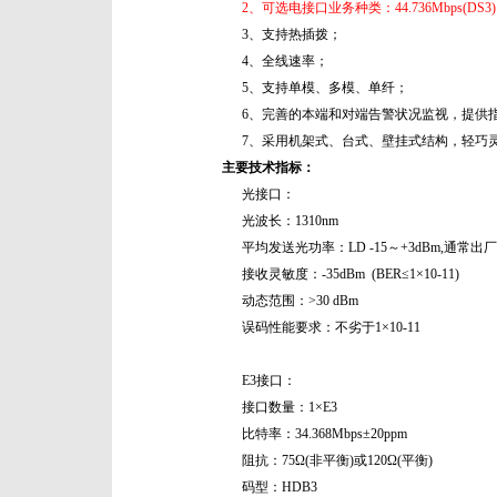
2、可选电接口业务种类：44.736Mbps(DS3)，34.
3、支持热插拨；
4、全线速率；
5、支持单模、多模、单纤；
6、完善的本端和对端告警状况监视，提供
7、采用机架式、台式、壁挂式结构，轻巧
主要技术指标：
光接口：
光波长：1310nm
平均发送光功率：LD -15～+3dBm,通常出厂为
接收灵敏度：-35dBm (BER≤1×10-11)
动态范围：>30 dBm
误码性能要求：不劣于1×10-11
E3接口：
接口数量：1×E3
比特率：34.368Mbps±20ppm
阻抗：75Ω(非平衡)或120Ω(平衡)
码型：HDB3