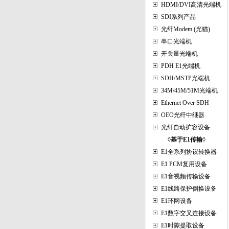
HDMI/DVI高清光端机
SDI系列产品
光纤M
odem (
光猫)
串口光端机
开关量光端机
PDH E1光端机
SDH
/MSTP
光端机
34M/45M/51M光端机
Ethernet Over SDH
OEO光纤中继器
光纤自动扩容设备
◊基于E1传输◊
E1全系列协议转换器
E1 PCM复用设备
E1音视频传输设备
E1线路保护倒换设备
E1环网设备
E1数字交叉连接设备
E1时隙提取设备