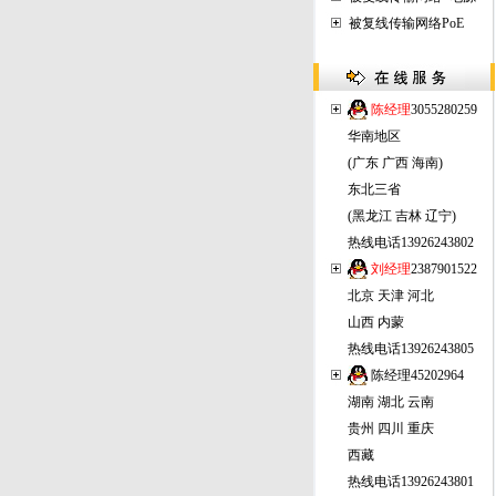
被复线传输网络PoE
陈经理
3055280259
华南地区
(广东 广西 海南)
东北三省
(黑龙江 吉林 辽宁)
热线电话13926243802
刘经理
2387901522
北京 天津 河北
山西 内蒙
热线电话13926243805
陈经理
45202964
湖南 湖北 云南
贵州 四川 重庆
西藏
热线电话13926243801