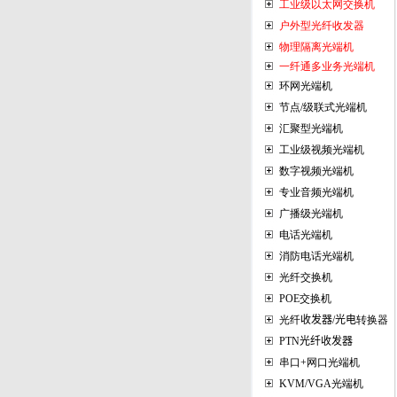
工业级以太网交换机
户外型光纤收发器
物理隔离光端机
一纤通多业务光端机
环网光端机
节点/级联式光端机
汇聚型光端机
工业级视频光端机
数字视频光端机
专业音频光端机
广播级光端机
电话光端机
消防电话光端机
光纤交换机
POE交换机
光纤
收发器/光电
转换器
PT
N光纤收发器
串口+网口光端机
KVM/VGA光端机